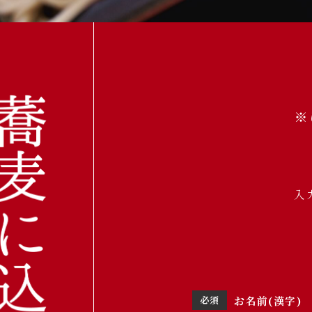
※
入
お名前(漢字)