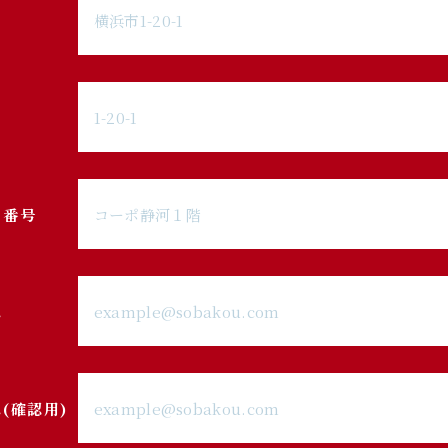
・番号
ス
(確認用)