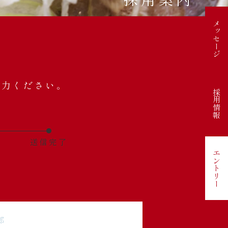
メッセージ
。
入力ください。
採用情報
送信完了
エントリー